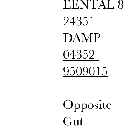
EENTAL 8
24351
DAMP
04352-
9509015
Opposite
Gut