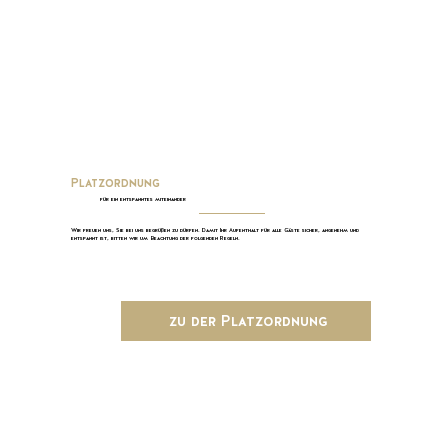
Platzordnung
für ein entspanntes miteinander
Wir freuen uns, Sie bei uns begrüßen zu dürfen. Damit Ihr Aufenthalt für alle Gäste sicher, angenehm und
entspannt ist, bitten wir um Beachtung der folgenden Regeln.
zu der Platzordnung